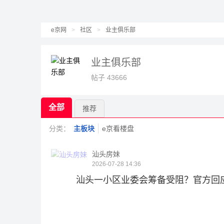
e京网
>
社区
>
业主俱乐部
业主俱乐部
帖子 43666
全部
推荐
分类：
主板块
e京看楼盘
汕头房妹
2026-07-28 14:36
汕头一小区业委会筹备受阻？官方回