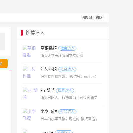
切换到手机版
推荐达人
草根播报
社会达人
汕头大学长江新闻学院组织
帖
汕头料姐
社会达人
报料看料找料姐。 微信号：ession2
kh-凯鸿
摄影达人
汕头潮阳人，行摄潮汕，宣传潮汕文化，传承潮人精神。
小李飞镖
社会达人
当年的小李飞镖，现在的“镖叔画话”。
poseur
其他达人