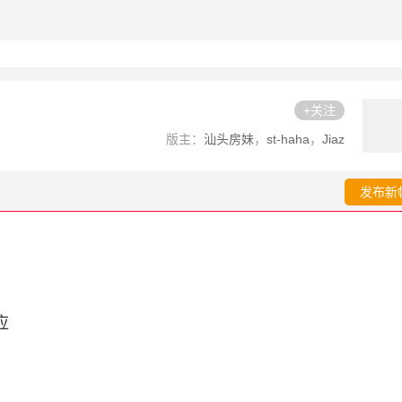
+关注
版主：
汕头房妹
，
st-haha
，
Jiaz
发布新
应