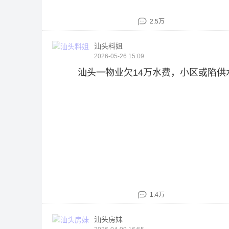
2.5万
汕头料姐
2026-05-26 15:09
汕头一物业欠14万水费，小区或陷供
1.4万
汕头房妹