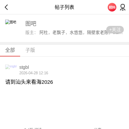
帖子列表
图吧
+关注
版主：
阿杜
，
老飘子
，
水悠悠
，
隔壁家老陈
，
lifulon
，
全部
子版
stgbl
2026-04-28 12:16
请到汕头来看海2026