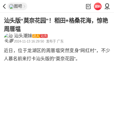
图吧
汕头版“莫奈花园”！稻田+格桑花海，惊艳
周厝塭
汕头潮妹
达人
站务
2024-11-13 16:29:50
发布于 广东
近日，位于龙湖区的周厝塭突然变身“网红村”，不少
人慕名前来打卡汕头版的“莫奈花园”。