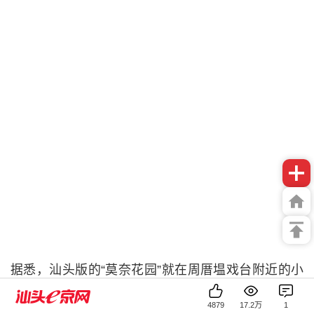
据悉，汕头版的“莫奈花园”就在周厝塭戏台附近的小
河边上。这里种满了美丽的格桑花，五颜六色，在阳
4879
17.2万
1