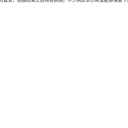
的置景，拍摄结束之后将会拆除。不少网友表示希望能够保留下