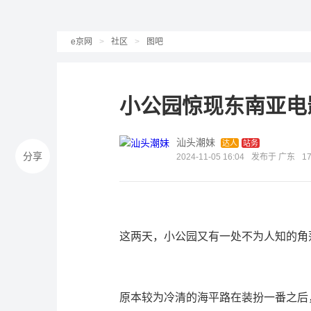
e京网
>
社区
>
图吧
小公园惊现东南亚电
汕头潮妹
达人
站务
分享
2024-11-05 16:04
发布于 广东
1
这两天，小公园又有一处不为人知的角
原本较为冷清的海平路在装扮一番之后