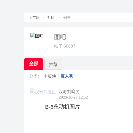
e京网
>
社区
>
图吧
图吧
帖子 66687
全部
推荐
分类：
主板块
真人秀
汉寿刘晓民
2023-10-27 12:52
B-6永动机图片