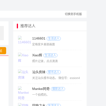
切换到手机版
推荐达人
1146601
生活达人
定格家乡美丽画面
帖
Xiao辉
生活达人
照片记录，点点滴滴
汕头房妹
楼市达人
关注汕头楼市动态。 微信号：ession4
Mankei阿奇
摄影达人
一个拍照的。
回旋之水
生活达人