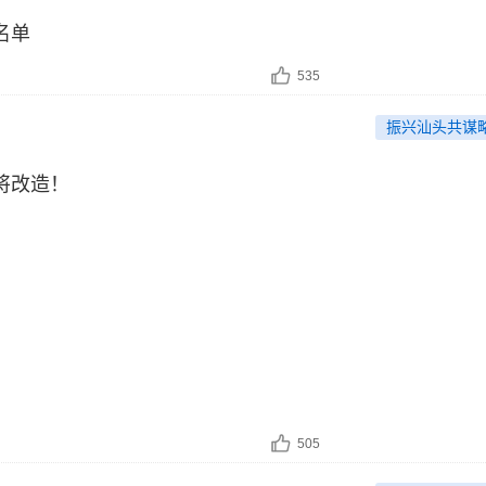
名单
535
振兴汕头共谋
将改造！
505