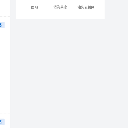
图吧
澄海茶座
汕头公益网
略
略