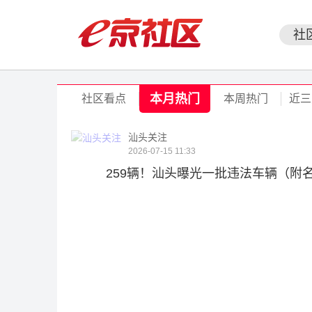
社
本月热门
社区看点
本周热门
近三
汕头关注
2026-07-15 11:33
259辆！汕头曝光一批违法车辆（附