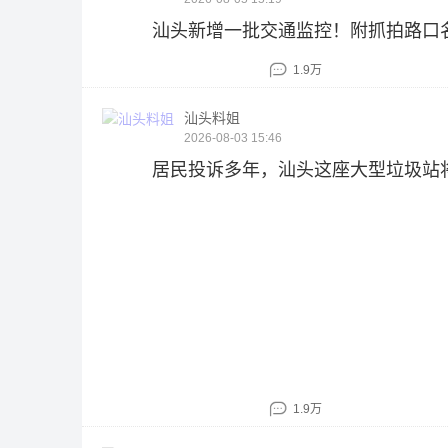
汕头新增一批交通监控！附抓拍路口
1.9万
汕头料姐
2026-08-03 15:46
居民投诉多年，汕头这座大型垃圾站
1.9万