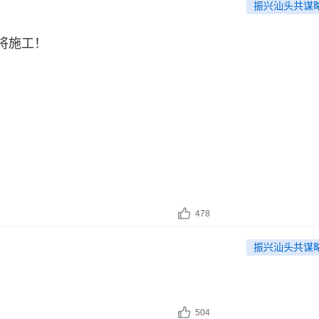
振兴汕头共谋
将施工！
478
振兴汕头共谋
504