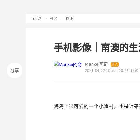
e京网
>
社区
>
图吧
手机影像｜南澳的生
Mankei阿奇
达人
分享
2021-04-22 10:56
18.7万 阅读 
海岛上很可爱的一个小渔村，也是近来