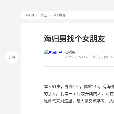
e京网
>
社区
>
告别单身
海归男找个女朋友
注销用户
分享
2022-09-15 11:40
发布于 日本
4
本人51岁，身高172，体重146，
的亲人。我是一个比较开朗的人，现在
足勇气来到这里，与大家交流学习，共创美