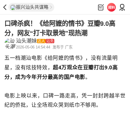
振兴汕头共谋略
口碑杀疯！《给阿嬷的情书》豆瓣9.0高
分，网友“打卡取景地”现热潮
汕头潮妹
达人
站务
2026-05-06 14:54:44
发布于 广东
五一档潮汕电影《给阿嬷的情书》，
没有流量明
星，没有炫技特效，
超4万观众在豆瓣打出9.0高
分
，
成为今年开分最高的国产电影
。
电影上映以来，口碑一路走高，
凭一封封跨越半世
纪的侨批，让全场观众哭到纸巾不够用。