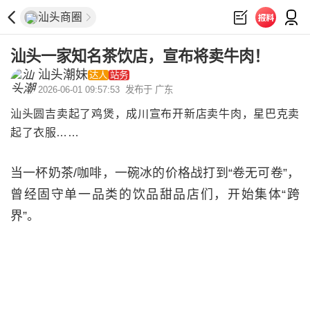
汕头商圈
汕头一家知名茶饮店，宣布将卖牛肉！
汕头潮妹
达人
站务
2026-06-01 09:57:53
发布于 广东
汕头圆吉卖起了鸡煲，成川宣布开新店卖牛肉，星巴克卖
起了衣服……
当一杯奶茶/咖啡，一碗冰的价格战打到“卷无可卷”，
曾经固守单一品类的饮品甜品店们，开始集体“跨
界”。