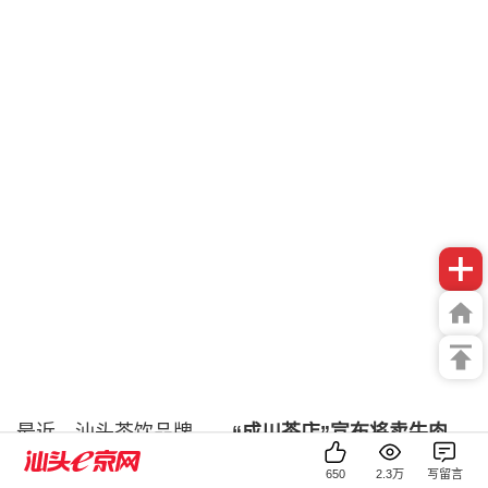
最近，汕头茶饮品牌——
“成川茶店”宣布将卖牛肉。
650
2.3万
写留言