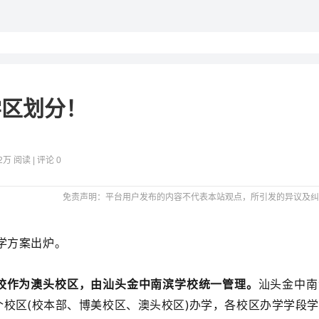
学区划分！
.2万 阅读 | 评论 0
免责声明：平台用户发布的内容不代表本站观点，所引发的异议及纠
入学方案出炉。
校作为澳头校区，由汕头金中南滨学校统一管理。
汕头金中南
校区(校本部、博美校区、澳头校区)办学，各校区办学学段