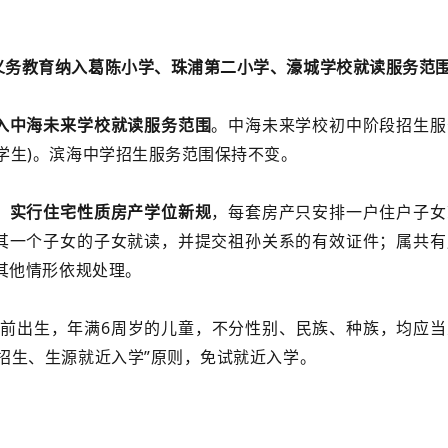
义务教育纳入葛陈小学、珠浦第二小学、濠城学校就读服务范
入中海未来学校就读服务范围
。中海未来学校初中阶段招生服
学生)。滨海中学招生服务范围保持不变。
，实行住宅性质房产学位新规
，每套房产只安排一户住户子女
其一个子女的子女就读，并提交祖孙关系的有效证件；属共有
或其他情形依规处理。
31日)前出生，年满6周岁的儿童，不分性别、民族、种族，均应
招生、生源就近入学”原则，免试就近入学。