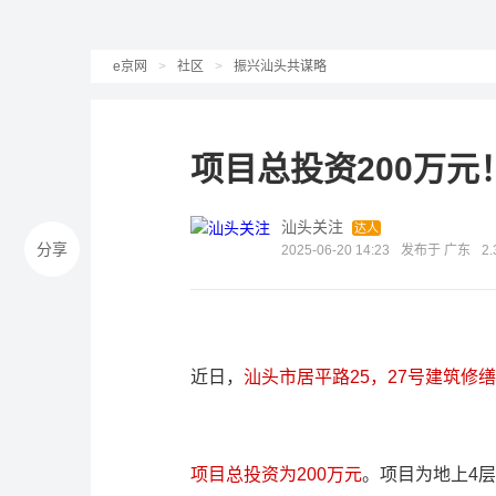
e京网
>
社区
>
振兴汕头共谋略
项目总投资200万
汕头关注
达人
分享
2025-06-20 14:23
发布于 广东
2
近日，
汕头市居平路25，27号建筑修
项目总投资为200万元
。项目为地上4层