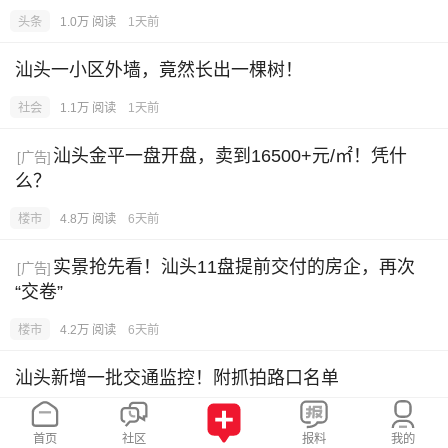
头条
1.0万 阅读
1天前
汕头一小区外墙，竟然长出一棵树！
社会
1.1万 阅读
1天前
汕头金平一盘开盘，卖到16500+元/㎡！凭什
[广告]
么？
楼市
4.8万 阅读
6天前
实景抢先看！汕头11盘提前交付的房企，再次
[广告]
“交卷”
楼市
4.2万 阅读
6天前
汕头新增一批交通监控！附抓拍路口名单
社会
4313 阅读
15小时前
首页
社区
报料
我的