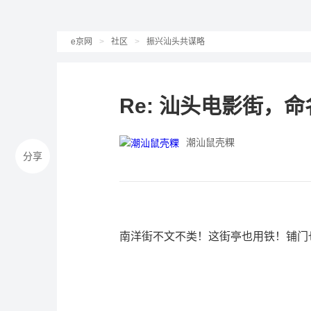
e京网
>
社区
>
振兴汕头共谋略
Re: 汕头电影街，命
潮汕鼠壳粿
分享
南洋街不文不类！这街亭也用铁！铺门