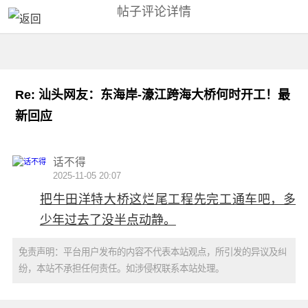
帖子评论详情
Re: 汕头网友：东海岸-濠江跨海大桥何时开工！最
新回应
话不得
2025-11-05 20:07
把牛田洋特大桥这烂尾工程先完工通车吧，多
少年过去了没半点动静。
免责声明：平台用户发布的内容不代表本站观点，所引发的异议及纠
纷，本站不承担任何责任。如涉侵权联系本站处理。